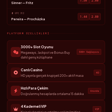
1.50
2.60
Sinner — Fritz
🥊 UFC 312
1.44
2.80
Pereira — Procházka
PLATFORM ÖZELLIKLERI
3000+ Slot Oyunu
500+ Sağlayıcı
Megaways, Jackpot ve Bonus Buy
dahil geniş kütüphane
Canlı Casino
HD
HD yayınla gerçek krupiyeli 200+ aktif masa
Hızlı Para Çekim
Anında
Doğrulanmış hesaplarda ortalama 15 dakika
4 Kademeli VIP
VIP