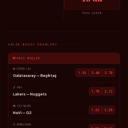
PARA ÇEKIM
ANLIK BAHIS ORANLARI
CANLI MAÇLAR
⚽ SÜPER LIG
1.95
3.40
3.70
Galatasaray — Beşiktaş
🏀 NBA
1.78
2.12
Lakers — Nuggets
🎮 CS2 MAJOR
1.62
2.28
NaVi — G2
🎾 WIMBLEDON