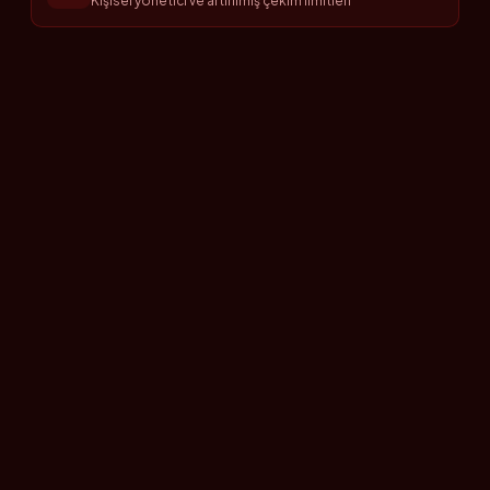
Kişisel yönetici ve artırılmış çekim limitleri