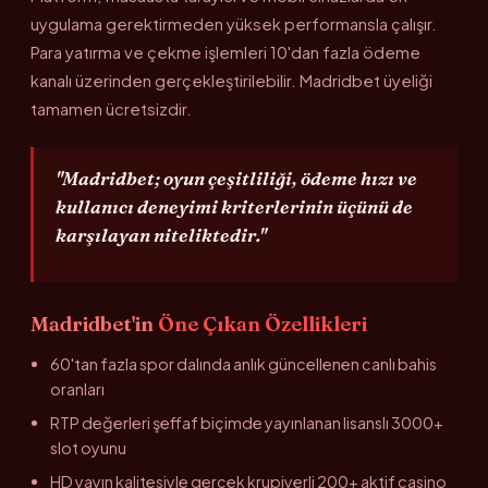
uygulama gerektirmeden yüksek performansla çalışır.
Para yatırma ve çekme işlemleri 10'dan fazla ödeme
kanalı üzerinden gerçekleştirilebilir. Madridbet üyeliği
tamamen ücretsizdir.
"Madridbet; oyun çeşitliliği, ödeme hızı ve
kullanıcı deneyimi kriterlerinin üçünü de
karşılayan niteliktedir."
Madridbet'in
Öne Çıkan Özellikleri
60'tan fazla spor dalında anlık güncellenen canlı bahis
oranları
RTP değerleri şeffaf biçimde yayınlanan lisanslı 3000+
slot oyunu
HD yayın kalitesiyle gerçek krupiyerli 200+ aktif casino