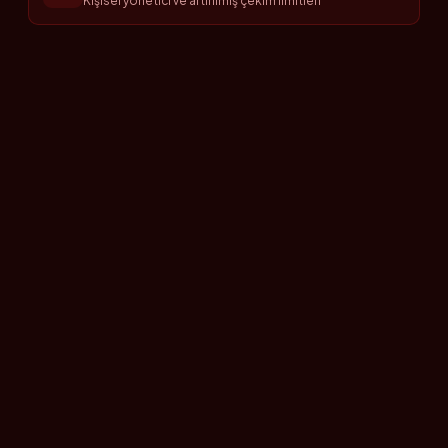
Kişisel yönetici ve artırılmış çekim limitleri