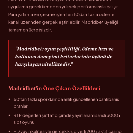
uygulama gerektirmeden yüksek performansla çalışır.
Para yatırma ve çekme işlemleri 10'dan fazla ödeme
kanalı üzerinden gerçekleştirilebilir. Madridbet üyeliği
tamamen ücretsizdir.
"Madridbet; oyun çeşitliliği, ödeme hızı ve
kullanıcı deneyimi kriterlerinin üçünü de
karşılayan niteliktedir."
Madridbet'in
Öne Çıkan Özellikleri
60'tan fazla spor dalında anlık güncellenen canlı bahis
oranları
RTP değerleri şeffaf biçimde yayınlanan lisanslı 3000+
slot oyunu
HD yayın kalitesiyle gerçek krupiyerli 200+ aktif casino