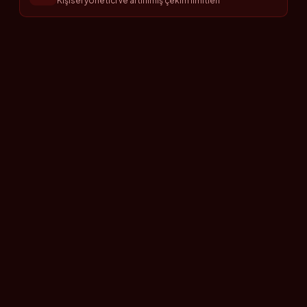
Kişisel yönetici ve artırılmış çekim limitleri