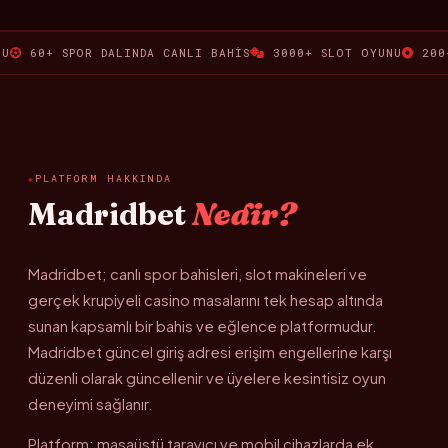
 SPOR DALINDA CANLI BAHIS
3000+ SLOT OYUNU
200+ CANLI
PLATFORM HAKKINDA
Madridbet
Nedir?
Madridbet; canlı spor bahisleri, slot makineleri ve
gerçek krupiyeli casino masalarını tek hesap altında
sunan kapsamlı bir bahis ve eğlence platformudur.
Madridbet güncel giriş adresi erişim engellerine karşı
düzenli olarak güncellenir ve üyelere kesintisiz oyun
deneyimi sağlanır.
Platform; masaüstü tarayıcı ve mobil cihazlarda ek