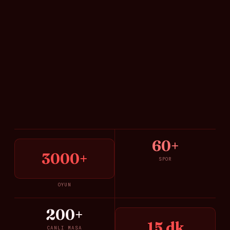
60+
3000+
SPOR
OYUN
200+
15 dk
CANLI MASA