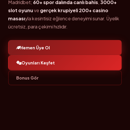
Madridbet;
60+ spor dalında canlı bahis
,
3000+
slot oyunu
ve
gerçek krupiyeli 200+ casino
masası
yla kesintisiz eğlence deneyimi sunar. Üyelik
ücretsiz, para çekimi hızlıdır.
Hemen Üye Ol
Oyunları Keşfet
Bonus Gör