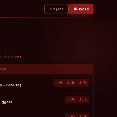
Giriş Yap
Üye Ol
S ORANLARI
ÇLAR
1.95
3.40
3.70
y — Beşiktaş
1.78
2.12
Nuggets
1.62
2.28