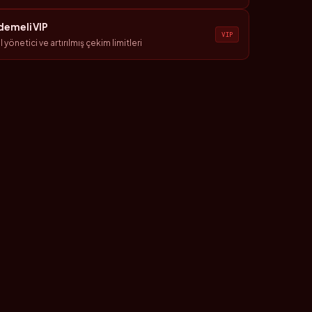
demeli VIP
VIP
l yönetici ve artırılmış çekim limitleri