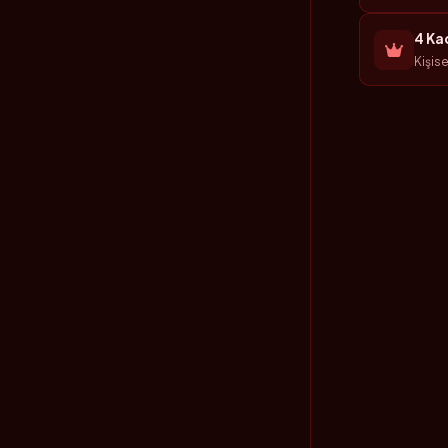
4 Ka
Kişise