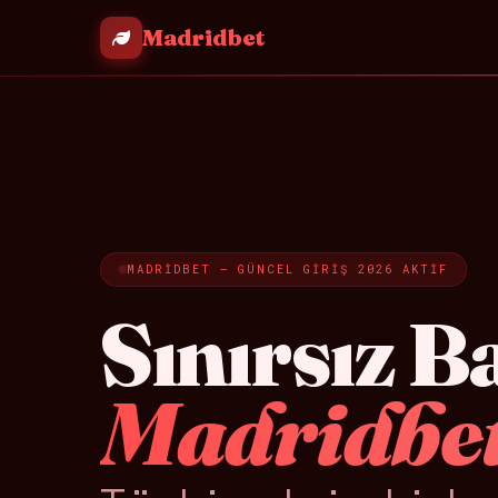
Madridbet
MADRIDBET — GÜNCEL GIRIŞ 2026 AKTIF
Sınırsız B
Madridbe