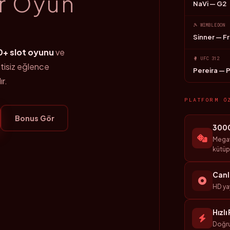
er Oyun
NaVi — G2
🎾 WIMBLEDON
Sinner — Fr
+ slot oyunu
ve
🥊 UFC 312
ntisiz eğlence
Pereira — 
ır.
PLATFORM Ö
Bonus Gör
3000
Megaw
kütü
Canl
HD ya
Hızl
Doğru