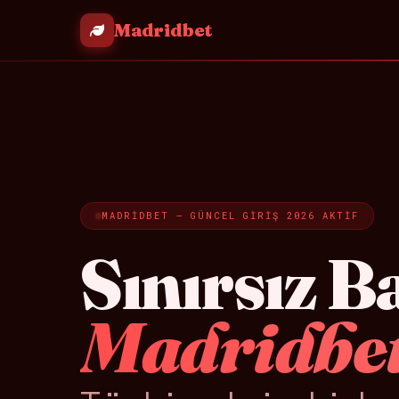
Madridbet
MADRIDBET — GÜNCEL GIRIŞ 2026 AKTIF
Sınırsız B
Madridbe