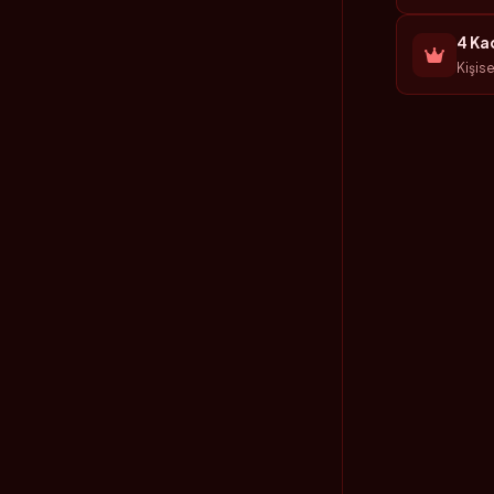
4 Ka
Kişise