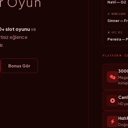
er Oyun
NaVi — G2
🎾 WIMBLEDON
Sinner — Fr
+ slot oyunu
ve
🥊 UFC 312
ntisiz eğlence
Pereira — 
ır.
PLATFORM Ö
Bonus Gör
3000
Megaw
kütü
Canl
HD ya
Hızl
Doğru