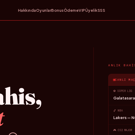
Hakkında
Oyunlar
Bonus
Ödeme
VIP
Üyelik
SSS
ANLIK BAHI
CANLI MA
ahis,
⚽ SÜPER LIG
Galatasara
t
🏀 NBA
Lakers — 
🎮 CS2 MAJOR