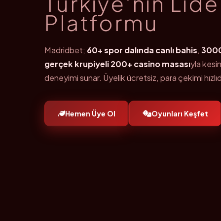
Türkiye'nin Lid
Platformu
Madridbet;
60+ spor dalında canlı bahis
,
3000
gerçek krupiyeli 200+ casino masası
yla kesi
deneyimi sunar. Üyelik ücretsiz, para çekimi hızlıd
Hemen Üye Ol
Oyunları Keşfet