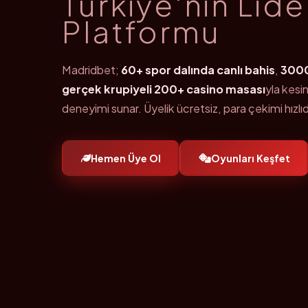
Türkiye'nin Lid
Platformu
Madridbet;
60+ spor dalında canlı bahis
,
3000
gerçek krupiyeli 200+ casino masası
yla kesi
deneyimi sunar. Üyelik ücretsiz, para çekimi hızlıd
Hemen Üye Ol
Oyunları Keşfet