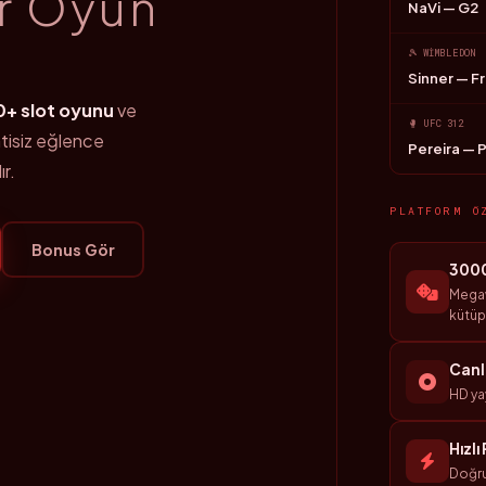
er Oyun
NaVi — G2
🎾 WIMBLEDON
Sinner — Fr
+ slot oyunu
ve
🥊 UFC 312
ntisiz eğlence
Pereira — 
ır.
PLATFORM Ö
Bonus Gör
3000
Megaw
kütü
Canl
HD ya
Hızl
Doğru