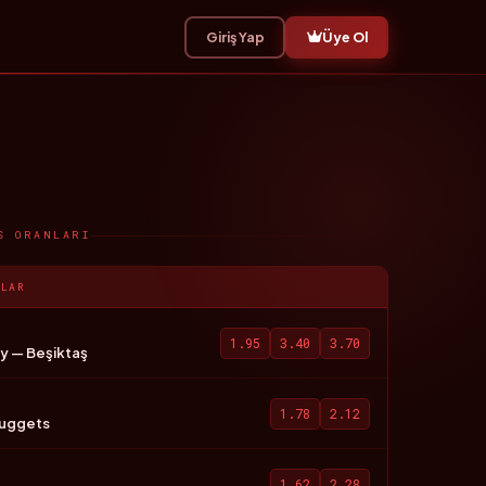
Giriş Yap
Üye Ol
S ORANLARI
ÇLAR
1.95
3.40
3.70
y — Beşiktaş
1.78
2.12
Nuggets
1.62
2.28