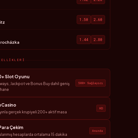
1.50
2.60
itz
1.44
2.80
Procházka
ZELLIKLERI
+ Slot Oyunu
500+ Sağlayıcı
ays, Jackpot ve Bonus Buy dahil geniş
phane
ı Casino
HD
yınla gerçek krupiyeli 200+ aktif masa
ı Para Çekim
Anında
lanmış hesaplarda ortalama 15 dakika