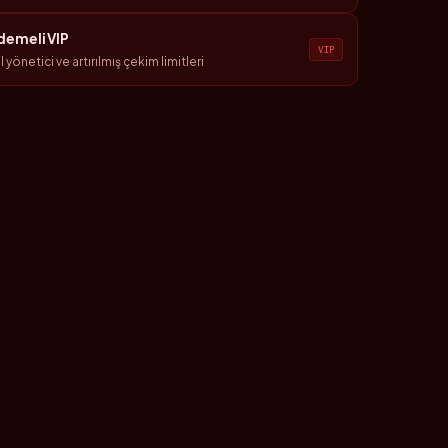
demeli VIP
VIP
l yönetici ve artırılmış çekim limitleri