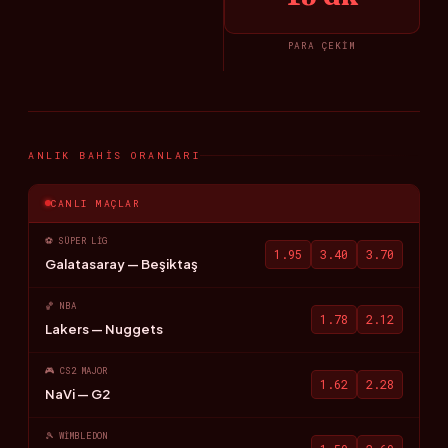
PARA ÇEKIM
ANLIK BAHIS ORANLARI
CANLI MAÇLAR
⚽ SÜPER LIG
1.95
3.40
3.70
Galatasaray — Beşiktaş
🏀 NBA
1.78
2.12
Lakers — Nuggets
🎮 CS2 MAJOR
1.62
2.28
NaVi — G2
🎾 WIMBLEDON