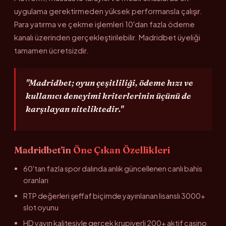
uygulama gerektirmeden yüksek performansla çalışır.
Para yatırma ve çekme işlemleri 10'dan fazla ödeme
kanalı üzerinden gerçekleştirilebilir. Madridbet üyeliği
tamamen ücretsizdir.
"Madridbet; oyun çeşitliliği, ödeme hızı ve
kullanıcı deneyimi kriterlerinin üçünü de
karşılayan niteliktedir."
Madridbet'in
Öne Çıkan Özellikleri
60'tan fazla spor dalında anlık güncellenen canlı bahis
oranları
RTP değerleri şeffaf biçimde yayınlanan lisanslı 3000+
slot oyunu
HD yayın kalitesiyle gerçek krupiyerli 200+ aktif casino