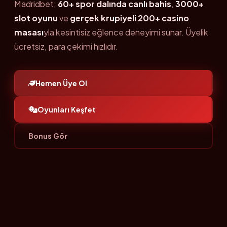
Madridbet;
60+ spor dalında canlı bahis
,
3000+
slot oyunu
ve
gerçek krupiyeli 200+ casino
masası
yla kesintisiz eğlence deneyimi sunar. Üyelik
ücretsiz, para çekimi hızlıdır.
Hemen Üye Ol
Oyunları Keşfet
Bonus Gör