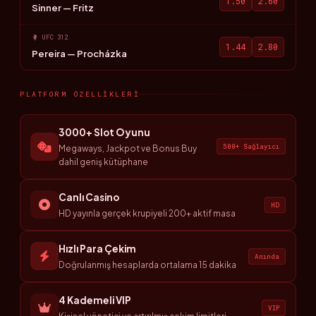
1.50
2.60
Sinner — Fritz
🥊 UFC 312
1.44
2.80
Pereira — Procházka
PLATFORM ÖZELLIKLERI
3000+ Slot Oyunu
500+ Sağlayıcı
Megaways, Jackpot ve Bonus Buy
dahil geniş kütüphane
Canlı Casino
HD
HD yayınla gerçek krupiyeli 200+ aktif masa
Hızlı Para Çekim
Anında
Doğrulanmış hesaplarda ortalama 15 dakika
4 Kademeli VIP
VIP