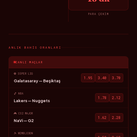
PARA ÇEKIM
ANLIK BAHIS ORANLARI
CANLI MAÇLAR
⚽ SÜPER LIG
1.95
3.40
3.70
Galatasaray — Beşiktaş
🏀 NBA
1.78
2.12
Lakers — Nuggets
🎮 CS2 MAJOR
1.62
2.28
NaVi — G2
🎾 WIMBLEDON