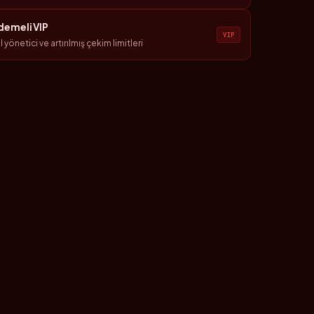
demeli VIP
VIP
l yönetici ve artırılmış çekim limitleri