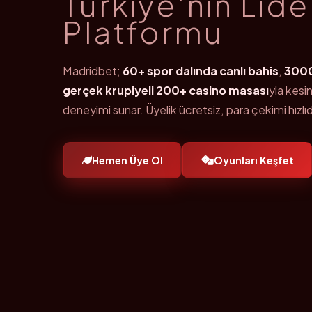
Türkiye'nin Lid
Platformu
Madridbet;
60+ spor dalında canlı bahis
,
3000
gerçek krupiyeli 200+ casino masası
yla kesi
deneyimi sunar. Üyelik ücretsiz, para çekimi hızlıd
Hemen Üye Ol
Oyunları Keşfet