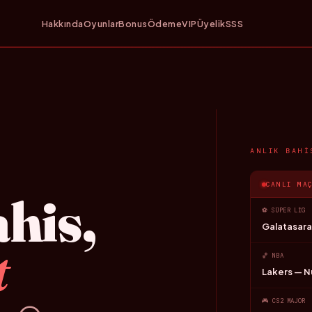
Hakkında
Oyunlar
Bonus
Ödeme
VIP
Üyelik
SSS
ANLIK BAHI
CANLI MA
ahis,
⚽ SÜPER LIG
Galatasara
t
🏀 NBA
Lakers — 
🎮 CS2 MAJOR