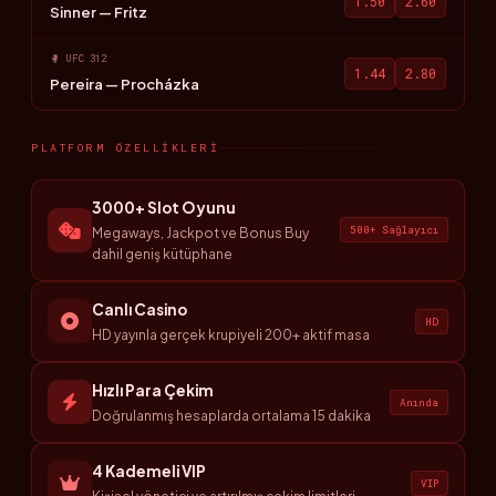
1.50
2.60
Sinner — Fritz
🥊 UFC 312
1.44
2.80
Pereira — Procházka
PLATFORM ÖZELLIKLERI
3000+ Slot Oyunu
500+ Sağlayıcı
Megaways, Jackpot ve Bonus Buy
dahil geniş kütüphane
Canlı Casino
HD
HD yayınla gerçek krupiyeli 200+ aktif masa
Hızlı Para Çekim
Anında
Doğrulanmış hesaplarda ortalama 15 dakika
4 Kademeli VIP
VIP