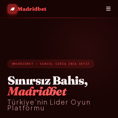
Madridbet
MADRIDBET — GÜNCEL GIRIŞ 2026 AKTIF
Sınırsız Bahis,
Madridbet
Türkiye'nin Lider Oyun
Platformu