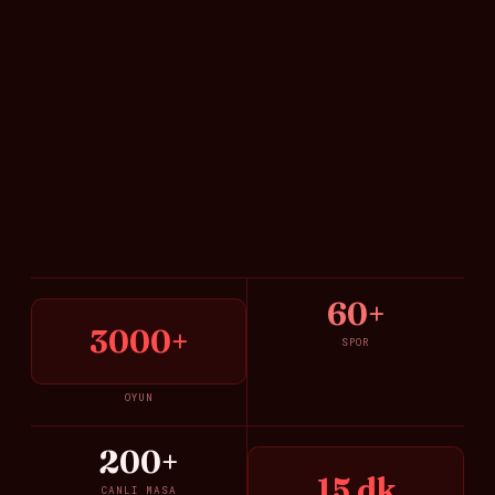
60+
3000+
SPOR
OYUN
200+
15 dk
CANLI MASA