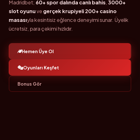
Madridbet;
60+ spor dalında canlı bahis
,
3000+
slot oyunu
ve
gerçek krupiyeli 200+ casino
masası
yla kesintisiz eğlence deneyimi sunar. Üyelik
ücretsiz, para çekimi hızlıdır.
Hemen Üye Ol
Oyunları Keşfet
Bonus Gör