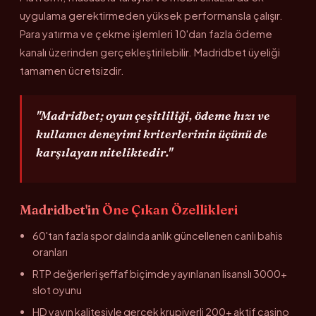
uygulama gerektirmeden yüksek performansla çalışır.
Para yatırma ve çekme işlemleri 10'dan fazla ödeme
kanalı üzerinden gerçekleştirilebilir. Madridbet üyeliği
tamamen ücretsizdir.
"Madridbet; oyun çeşitliliği, ödeme hızı ve
kullanıcı deneyimi kriterlerinin üçünü de
karşılayan niteliktedir."
Madridbet'in
Öne Çıkan Özellikleri
60'tan fazla spor dalında anlık güncellenen canlı bahis
oranları
RTP değerleri şeffaf biçimde yayınlanan lisanslı 3000+
slot oyunu
HD yayın kalitesiyle gerçek krupiyerli 200+ aktif casino