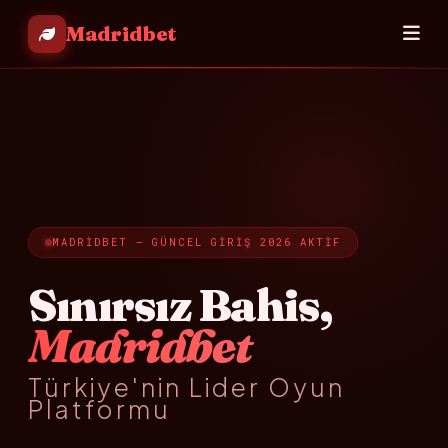
Madridbet
MADRIDBET — GÜNCEL GIRIŞ 2026 AKTIF
Sınırsız Bahis,
Madridbet
Türkiye'nin Lider Oyun
Platformu