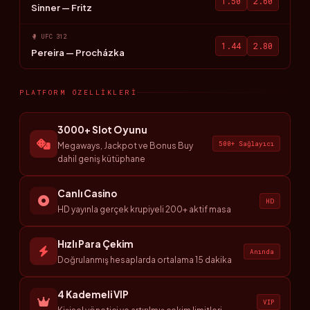
1.50
2.60
Sinner — Fritz
🥊 UFC 312
1.44
2.80
Pereira — Procházka
PLATFORM ÖZELLIKLERI
3000+ Slot Oyunu
500+ Sağlayıcı
Megaways, Jackpot ve Bonus Buy
dahil geniş kütüphane
Canlı Casino
HD
HD yayınla gerçek krupiyeli 200+ aktif masa
Hızlı Para Çekim
Anında
Doğrulanmış hesaplarda ortalama 15 dakika
4 Kademeli VIP
VIP