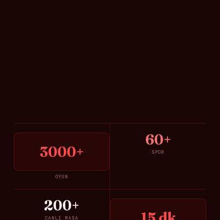
60+
3000+
SPOR
OYUN
200+
15 dk
CANLI MASA