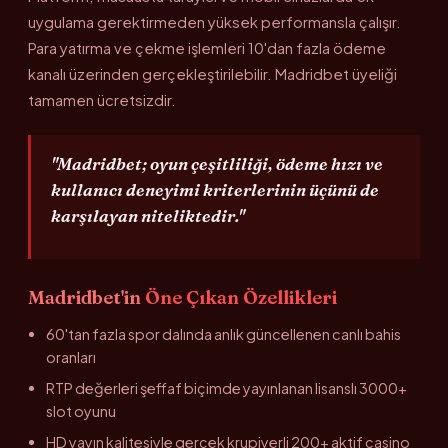
uygulama gerektirmeden yüksek performansla çalışır.
Para yatırma ve çekme işlemleri 10'dan fazla ödeme
kanalı üzerinden gerçekleştirilebilir. Madridbet üyeliği
tamamen ücretsizdir.
"Madridbet; oyun çeşitliliği, ödeme hızı ve
kullanıcı deneyimi kriterlerinin üçünü de
karşılayan niteliktedir."
Madridbet'in
Öne Çıkan Özellikleri
60'tan fazla spor dalında anlık güncellenen canlı bahis
oranları
RTP değerleri şeffaf biçimde yayınlanan lisanslı 3000+
slot oyunu
HD yayın kalitesiyle gerçek krupiyerli 200+ aktif casino