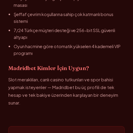
masası
Şeffaf çevrim koşullarına sahip çok katmanlı bonus
sistemi
7/24 Türkçe müşteri desteği ve 256-bit SSL güvenli
altyapı
Oyun hacmine göre otomatik yükselen 4 kademeli VIP
programı
Madridbet
Kimler İçin Uygun?
Slot meraklıları, canlı casino tutkunları ve spor bahisi
yapmak isteyenler — Madridbet bu üç profili de tek
hesap ve tek bakiye üzerinden karşılayan bir deneyim
sunar.