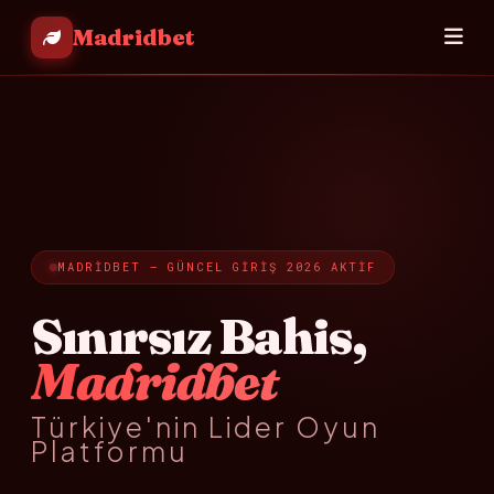
Madridbet
MADRIDBET — GÜNCEL GIRIŞ 2026 AKTIF
Sınırsız Bahis,
Madridbet
Türkiye'nin Lider Oyun
Platformu