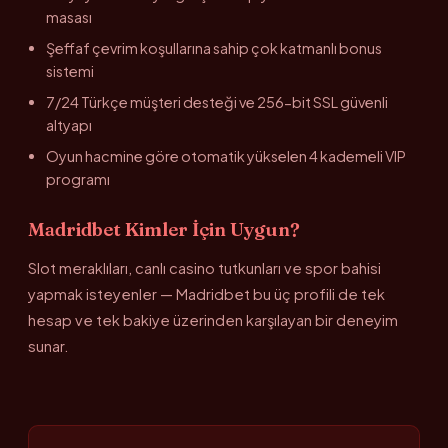
masası
Şeffaf çevrim koşullarına sahip çok katmanlı bonus
sistemi
7/24 Türkçe müşteri desteği ve 256-bit SSL güvenli
altyapı
Oyun hacmine göre otomatik yükselen 4 kademeli VIP
programı
Madridbet
Kimler İçin Uygun?
Slot meraklıları, canlı casino tutkunları ve spor bahisi
yapmak isteyenler — Madridbet bu üç profili de tek
hesap ve tek bakiye üzerinden karşılayan bir deneyim
sunar.