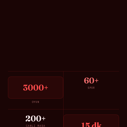
60+
3000+
SPOR
OYUN
200+
15 dk
CANLI MASA