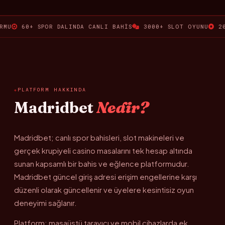
0+ SPOR DALINDA CANLI BAHIS
3000+ SLOT OYUNU
200+ CAN
PLATFORM HAKKINDA
Madridbet
Nedir?
Madridbet; canlı spor bahisleri, slot makineleri ve
gerçek krupiyeli casino masalarını tek hesap altında
sunan kapsamlı bir bahis ve eğlence platformudur.
Madridbet güncel giriş adresi erişim engellerine karşı
düzenli olarak güncellenir ve üyelere kesintisiz oyun
deneyimi sağlanır.
Platform; masaüstü tarayıcı ve mobil cihazlarda ek