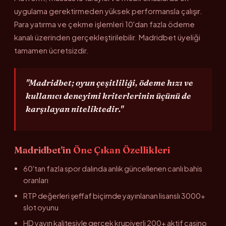
uygulama gerektirmeden yüksek performansla çalışır.
Para yatırma ve çekme işlemleri 10'dan fazla ödeme
kanalı üzerinden gerçekleştirilebilir. Madridbet üyeliği
tamamen ücretsizdir.
"Madridbet; oyun çeşitliliği, ödeme hızı ve
kullanıcı deneyimi kriterlerinin üçünü de
karşılayan niteliktedir."
Madridbet'in
Öne Çıkan Özellikleri
60'tan fazla spor dalında anlık güncellenen canlı bahis
oranları
RTP değerleri şeffaf biçimde yayınlanan lisanslı 3000+
slot oyunu
HD yayın kalitesiyle gerçek krupiyerli 200+ aktif casino