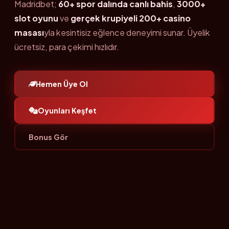
Madridbet;
60+ spor dalında canlı bahis
,
3000+
slot oyunu
ve
gerçek krupiyeli 200+ casino
masası
yla kesintisiz eğlence deneyimi sunar. Üyelik
ücretsiz, para çekimi hızlıdır.
Hemen Üye Ol
Oyunları Keşfet
Bonus Gör