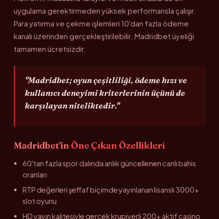
uygulama gerektirmeden yüksek performansla çalışır.
Para yatırma ve çekme işlemleri 10'dan fazla ödeme
kanalı üzerinden gerçekleştirilebilir. Madridbet üyeliği
tamamen ücretsizdir.
"Madridbet; oyun çeşitliliği, ödeme hızı ve
kullanıcı deneyimi kriterlerinin üçünü de
karşılayan niteliktedir."
Madridbet'in
Öne Çıkan Özellikleri
60'tan fazla spor dalında anlık güncellenen canlı bahis
oranları
RTP değerleri şeffaf biçimde yayınlanan lisanslı 3000+
slot oyunu
HD yayın kalitesiyle gerçek krupiyerli 200+ aktif casino