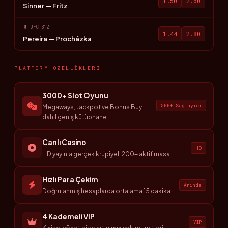
1.50
2.60
Sinner — Fritz
🥊 UFC 312
1.44
2.80
Pereira — Procházka
PLATFORM ÖZELLIKLERI
3000+ Slot Oyunu
500+ Sağlayıcı
Megaways, Jackpot ve Bonus Buy
dahil geniş kütüphane
Canlı Casino
HD
HD yayınla gerçek krupiyeli 200+ aktif masa
Hızlı Para Çekim
Anında
Doğrulanmış hesaplarda ortalama 15 dakika
4 Kademeli VIP
VIP