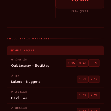
PARA ÇEKIM
ANLIK BAHIS ORANLARI
CANLI MAÇLAR
⚽ SÜPER LIG
1.95
3.40
3.70
Galatasaray — Beşiktaş
🏀 NBA
1.78
2.12
Lakers — Nuggets
🎮 CS2 MAJOR
1.62
2.28
NaVi — G2
🎾 WIMBLEDON