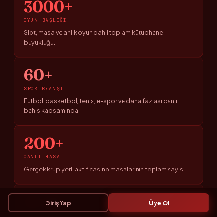
3000+
OYUN BAŞLIĞI
Slot, masa ve anlık oyun dahil toplam kütüphane
büyüklüğü.
60+
SPOR BRANŞI
Futbol, basketbol, tenis, e-spor ve daha fazlası canlı
bahis kapsamında.
200+
CANLI MASA
Gerçek krupiyerli aktif casino masalarının toplam sayısı.
15 dk
Giriş Yap
Üye Ol
ORT. ÇEKIM