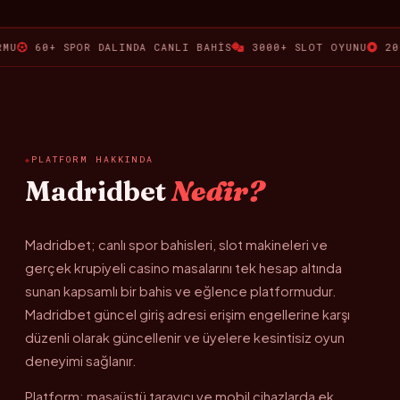
+ SPOR DALINDA CANLI BAHIS
3000+ SLOT OYUNU
200+ CANL
PLATFORM HAKKINDA
Madridbet
Nedir?
Madridbet; canlı spor bahisleri, slot makineleri ve
gerçek krupiyeli casino masalarını tek hesap altında
sunan kapsamlı bir bahis ve eğlence platformudur.
Madridbet güncel giriş adresi erişim engellerine karşı
düzenli olarak güncellenir ve üyelere kesintisiz oyun
deneyimi sağlanır.
Platform; masaüstü tarayıcı ve mobil cihazlarda ek