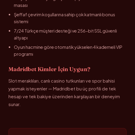
masası
Şeffaf çevrim koşullarına sahip çok katmanlı bonus
sistemi
7/24 Türkçe müşteri desteği ve 256-bit SSL güvenli
altyapı
Oyun hacmine göre otomatik yükselen 4 kademeli VIP
programı
Madridbet
Kimler İçin Uygun?
Slot meraklıları, canlı casino tutkunları ve spor bahisi
yapmak isteyenler — Madridbet bu üç profili de tek
hesap ve tek bakiye üzerinden karşılayan bir deneyim
sunar.