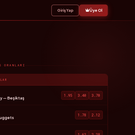
Giriş Yap
Üye Ol
S ORANLARI
ÇLAR
1.95
3.40
3.70
y — Beşiktaş
1.78
2.12
Nuggets
1.62
2.28