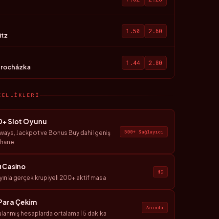
1.50
2.60
itz
1.44
2.80
Procházka
ZELLIKLERI
+ Slot Oyunu
500+ Sağlayıcı
ays, Jackpot ve Bonus Buy dahil geniş
phane
ı Casino
HD
yınla gerçek krupiyeli 200+ aktif masa
ı Para Çekim
Anında
lanmış hesaplarda ortalama 15 dakika