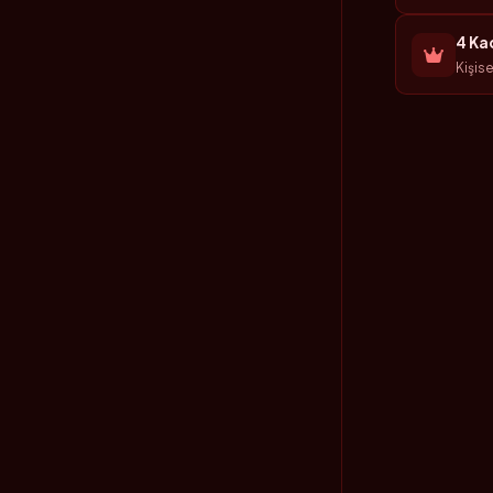
4 Ka
Kişise