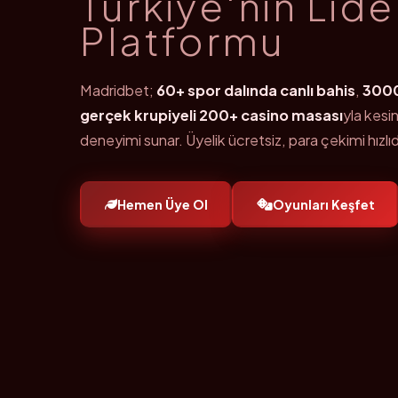
Türkiye'nin Lid
Platformu
Madridbet;
60+ spor dalında canlı bahis
,
3000
gerçek krupiyeli 200+ casino masası
yla kesi
deneyimi sunar. Üyelik ücretsiz, para çekimi hızlıd
Hemen Üye Ol
Oyunları Keşfet