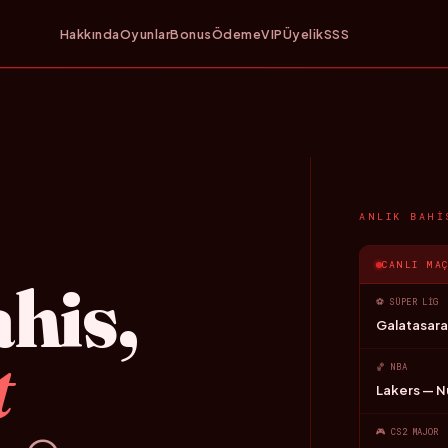
Hakkında
Oyunlar
Bonus
Ödeme
VIP
Üyelik
SSS
ANLIK BAHI
CANLI MA
ahis,
⚽ SÜPER LIG
Galatasara
t
🏀 NBA
Lakers — 
🎮 CS2 MAJOR