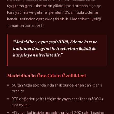
uygulama gerektirmeden yüksek performansla çalışır.
Para yatırma ve çekme işlemleri 10'dan fazla ödeme
kanalı üzerinden gerçekleştirilebilir. Madridbet üyeliği
tamamen ücretsizdir.
"Madridbet; oyun çeşitliliği, ödeme hızı ve
kullanıcı deneyimi kriterlerinin üçünü de
karşılayan niteliktedir."
Madridbet'in
Öne Çıkan Özellikleri
60'tan fazla spor dalında anlık güncellenen canlı bahis
oranları
RTP değerleri şeffaf biçimde yayınlanan lisanslı 3000+
slot oyunu
HD yayın kalitesiyle gerçek krupiyerli 200+ aktif casino