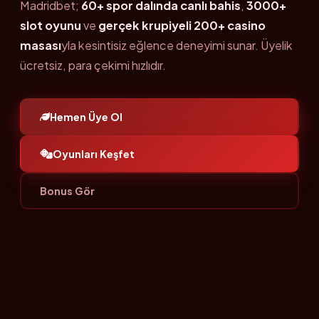
Madridbet;
60+ spor dalında canlı bahis
,
3000+
slot oyunu
ve
gerçek krupiyeli 200+ casino
masası
yla kesintisiz eğlence deneyimi sunar. Üyelik
ücretsiz, para çekimi hızlıdır.
Hemen Üye Ol
Oyunları Keşfet
Bonus Gör