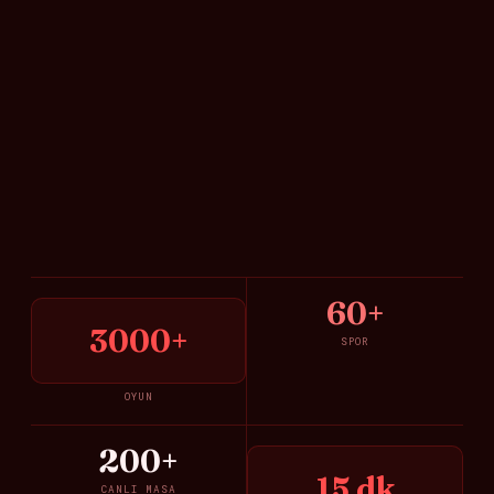
60+
3000+
SPOR
OYUN
200+
15 dk
CANLI MASA