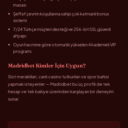
masası
Şeffaf çevrim koşullarına sahip çok katmanlı bonus
sistemi
7/24 Türkçe müşteri desteği ve 256-bit SSL güvenli
altyapı
Oyun hacmine göre otomatik yükselen 4 kademeli VIP
programı
Madridbet
Kimler İçin Uygun?
Slot meraklıları, canlı casino tutkunları ve spor bahisi
yapmak isteyenler — Madridbet bu üç profili de tek
hesap ve tek bakiye üzerinden karşılayan bir deneyim
sunar.