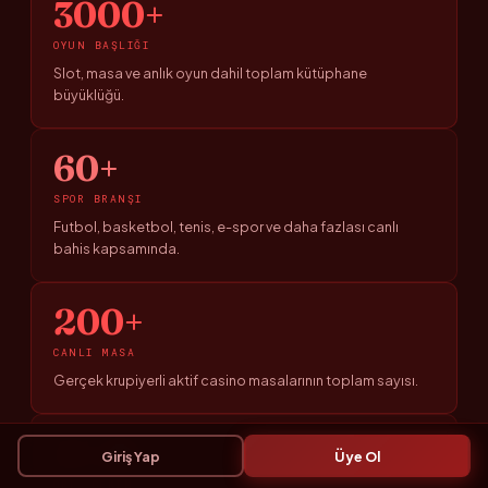
3000+
OYUN BAŞLIĞI
Slot, masa ve anlık oyun dahil toplam kütüphane
büyüklüğü.
60+
SPOR BRANŞI
Futbol, basketbol, tenis, e-spor ve daha fazlası canlı
bahis kapsamında.
200+
CANLI MASA
Gerçek krupiyerli aktif casino masalarının toplam sayısı.
15 dk
Giriş Yap
Üye Ol
ORT. ÇEKIM