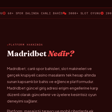
+ SPOR DALINDA CANLI BAHIS
3000+ SLOT OYUNU
200+ CANL
PLATFORM HAKKINDA
Madridbet
Nedir?
Madridbet; canlı spor bahisleri, slot makineleri ve
gerçek krupiyeli casino masalarını tek hesap altında
sunan kapsamlı bir bahis ve eğlence platformudur.
Madridbet güncel giriş adresi erişim engellerine karşı
düzenli olarak güncellenir ve üyelere kesintisiz oyun
deneyimi sağlanır.
Platform; masaüstü tarayıcı ve mobil cihazlarda ek