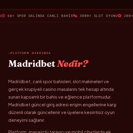
 SPOR DALINDA CANLI BAHIS
3000+ SLOT OYUNU
200+ CANLI
PLATFORM HAKKINDA
Madridbet
Nedir?
Madridbet; canlı spor bahisleri, slot makineleri ve
gerçek krupiyeli casino masalarını tek hesap altında
sunan kapsamlı bir bahis ve eğlence platformudur.
Madridbet güncel giriş adresi erişim engellerine karşı
düzenli olarak güncellenir ve üyelere kesintisiz oyun
deneyimi sağlanır.
Platform; masaüstü tarayıcı ve mobil cihazlarda ek