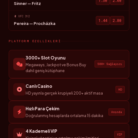
1.50
2.60
Sinner — Fritz
🥊 UFC 312
1.44
2.80
Pereira — Procházka
PLATFORM ÖZELLIKLERI
3000+ Slot Oyunu
500+ Sağlayıcı
Megaways, Jackpot ve Bonus Buy
dahil geniş kütüphane
Canlı Casino
HD
HD yayınla gerçek krupiyeli 200+ aktif masa
Hızlı Para Çekim
Anında
Doğrulanmış hesaplarda ortalama 15 dakika
4 Kademeli VIP
VIP