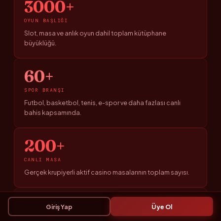
3000+
OYUN BAŞLIĞI
Slot, masa ve anlık oyun dahil toplam kütüphane
büyüklüğü.
60+
SPOR BRANŞI
Futbol, basketbol, tenis, e-spor ve daha fazlası canlı
bahis kapsamında.
200+
CANLI MASA
Gerçek krupiyerli aktif casino masalarının toplam sayısı.
15 dk
Giriş Yap
Üye Ol
ORT. ÇEKIM