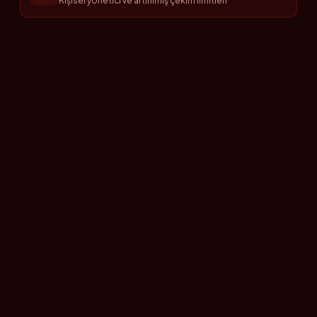
Kişisel yönetici ve artırılmış çekim limitleri