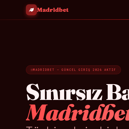
Madridbet
MADRIDBET — GÜNCEL GIRIŞ 2026 AKTIF
Sınırsız B
Madridbe