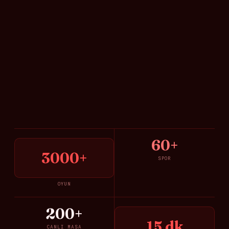
60+
3000+
SPOR
OYUN
200+
15 dk
CANLI MASA