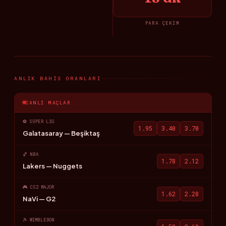
PARA ÇEKIM
ANLIK BAHIS ORANLARI
CANLI MAÇLAR
⚽ SÜPER LIG
1.95
3.40
3.70
Galatasaray — Beşiktaş
🏀 NBA
1.78
2.12
Lakers — Nuggets
🎮 CS2 MAJOR
1.62
2.28
NaVi — G2
🎾 WIMBLEDON