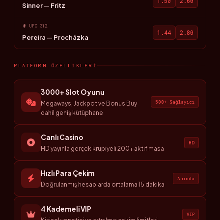
1.50
2.60
Sinner — Fritz
🥊 UFC 312
1.44
2.80
Pereira — Procházka
PLATFORM ÖZELLIKLERI
3000+ Slot Oyunu
500+ Sağlayıcı
Megaways, Jackpot ve Bonus Buy
dahil geniş kütüphane
Canlı Casino
HD
HD yayınla gerçek krupiyeli 200+ aktif masa
Hızlı Para Çekim
Anında
Doğrulanmış hesaplarda ortalama 15 dakika
4 Kademeli VIP
VIP