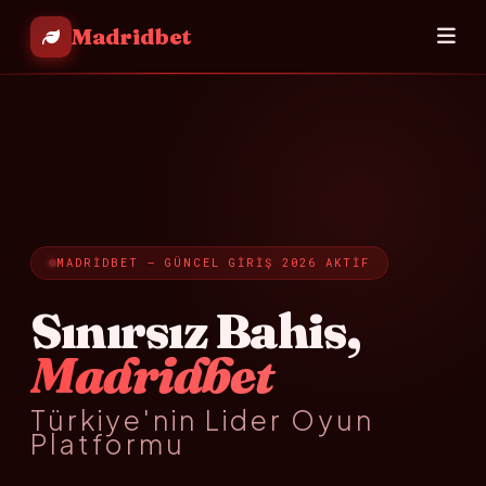
Madridbet
MADRIDBET — GÜNCEL GIRIŞ 2026 AKTIF
Sınırsız Bahis,
Madridbet
Türkiye'nin Lider Oyun
Platformu