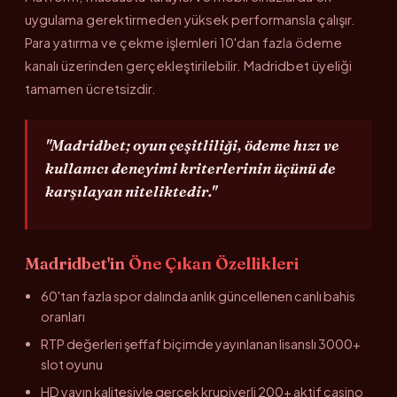
uygulama gerektirmeden yüksek performansla çalışır.
Para yatırma ve çekme işlemleri 10'dan fazla ödeme
kanalı üzerinden gerçekleştirilebilir. Madridbet üyeliği
tamamen ücretsizdir.
"Madridbet; oyun çeşitliliği, ödeme hızı ve
kullanıcı deneyimi kriterlerinin üçünü de
karşılayan niteliktedir."
Madridbet'in
Öne Çıkan Özellikleri
60'tan fazla spor dalında anlık güncellenen canlı bahis
oranları
RTP değerleri şeffaf biçimde yayınlanan lisanslı 3000+
slot oyunu
HD yayın kalitesiyle gerçek krupiyerli 200+ aktif casino