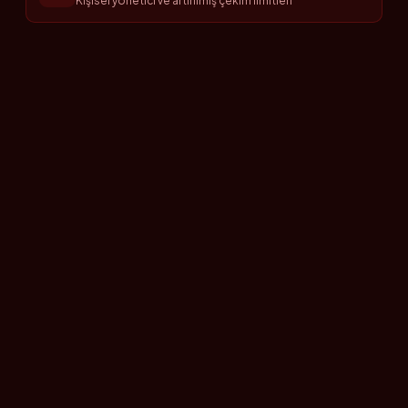
Kişisel yönetici ve artırılmış çekim limitleri