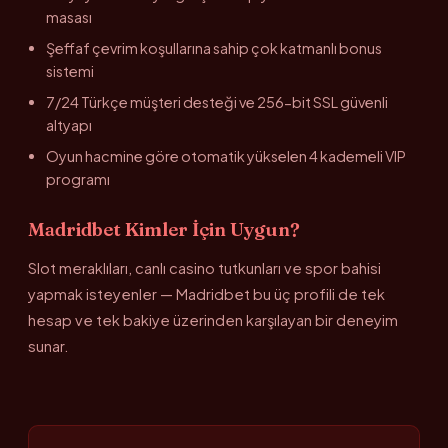
masası
Şeffaf çevrim koşullarına sahip çok katmanlı bonus
sistemi
7/24 Türkçe müşteri desteği ve 256-bit SSL güvenli
altyapı
Oyun hacmine göre otomatik yükselen 4 kademeli VIP
programı
Madridbet
Kimler İçin Uygun?
Slot meraklıları, canlı casino tutkunları ve spor bahisi
yapmak isteyenler — Madridbet bu üç profili de tek
hesap ve tek bakiye üzerinden karşılayan bir deneyim
sunar.