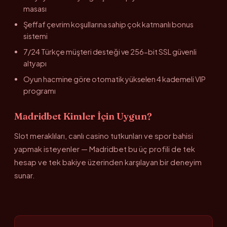
masası
Şeffaf çevrim koşullarına sahip çok katmanlı bonus
sistemi
7/24 Türkçe müşteri desteği ve 256-bit SSL güvenli
altyapı
Oyun hacmine göre otomatik yükselen 4 kademeli VIP
programı
Madridbet
Kimler İçin Uygun?
Slot meraklıları, canlı casino tutkunları ve spor bahisi
yapmak isteyenler — Madridbet bu üç profili de tek
hesap ve tek bakiye üzerinden karşılayan bir deneyim
sunar.