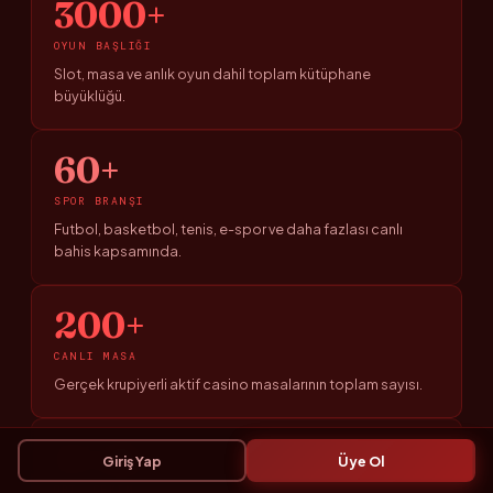
3000+
OYUN BAŞLIĞI
Slot, masa ve anlık oyun dahil toplam kütüphane
büyüklüğü.
60+
SPOR BRANŞI
Futbol, basketbol, tenis, e-spor ve daha fazlası canlı
bahis kapsamında.
200+
CANLI MASA
Gerçek krupiyerli aktif casino masalarının toplam sayısı.
15 dk
Giriş Yap
Üye Ol
ORT. ÇEKIM