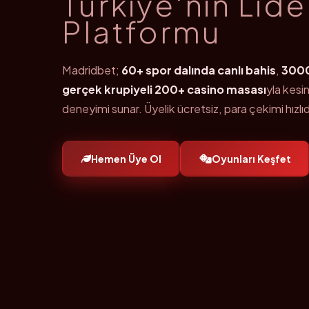
Türkiye'nin Lid
Platformu
Madridbet;
60+ spor dalında canlı bahis
,
3000
gerçek krupiyeli 200+ casino masası
yla kesi
deneyimi sunar. Üyelik ücretsiz, para çekimi hızlıd
Hemen Üye Ol
Oyunları Keşfet