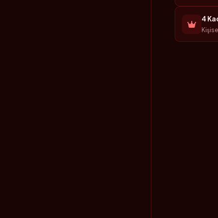
4 Ka
Kişise