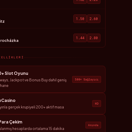
1.50
2.60
itz
1.44
2.80
Procházka
ZELLIKLERI
+ Slot Oyunu
500+ Sağlayıcı
ays, Jackpot ve Bonus Buy dahil geniş
phane
ı Casino
HD
yınla gerçek krupiyeli 200+ aktif masa
ı Para Çekim
Anında
lanmış hesaplarda ortalama 15 dakika