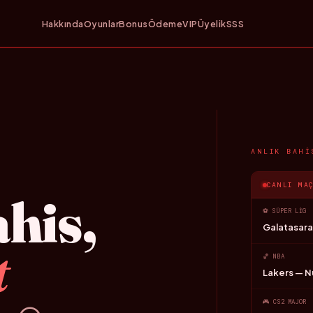
Hakkında
Oyunlar
Bonus
Ödeme
VIP
Üyelik
SSS
ANLIK BAHI
CANLI MA
ahis,
⚽ SÜPER LIG
Galatasara
t
🏀 NBA
Lakers — 
🎮 CS2 MAJOR