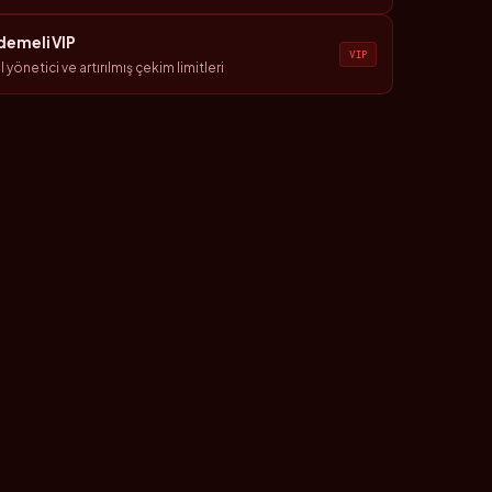
demeli VIP
VIP
l yönetici ve artırılmış çekim limitleri