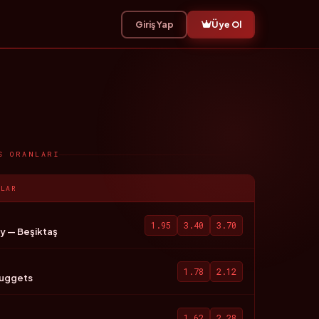
Giriş Yap
Üye Ol
S ORANLARI
ÇLAR
1.95
3.40
3.70
y — Beşiktaş
1.78
2.12
Nuggets
1.62
2.28